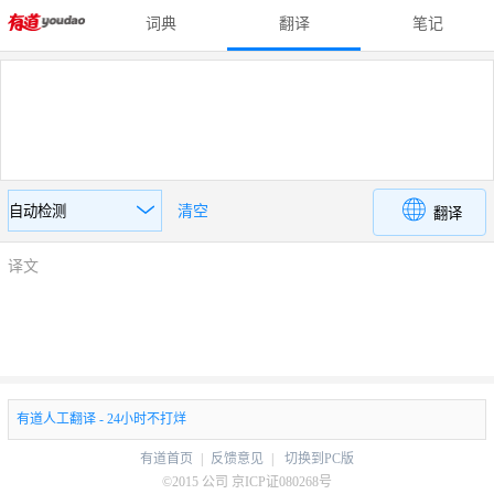
词典
翻译
笔记
清空
译文
有道人工翻译 - 24小时不打烊
有道首页
|
反馈意见
|
切换到PC版
©2015 公司 京ICP证080268号